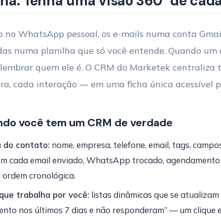
lha. Tenha uma visão 360° de cada
ão no WhatsApp pessoal, os e-mails numa conta Gma
das numa planilha que só você entende. Quando um cl
 lembrar quem ele é. O CRM do Marketek centraliza
ra, cada interação — em uma ficha única acessível p
ndo você tem um CRM de verdade
 do contato:
nome, empresa, telefone, email, tags, campo
om cada email enviado, WhatsApp trocado, agendamento 
 ordem cronológica.
ue trabalha por você:
listas dinâmicas que se atualizam
nto nos últimos 7 dias e não responderam” — um clique e 