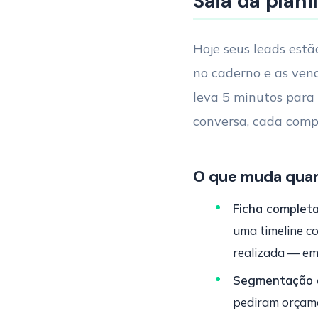
Saia da plani
Hoje seus leads est
no caderno e as ven
leva 5 minutos para
conversa, cada comp
O que muda qua
Ficha completa
uma timeline c
realizada — em
Segmentação q
pediram orçame