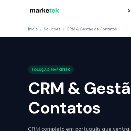
S
Inicio
/
Soluções
/
CRM & Gestão de Contatos
SOLUÇÃO MARKETEK
CRM & Gestã
Contatos
CRM completo em português que centraliz