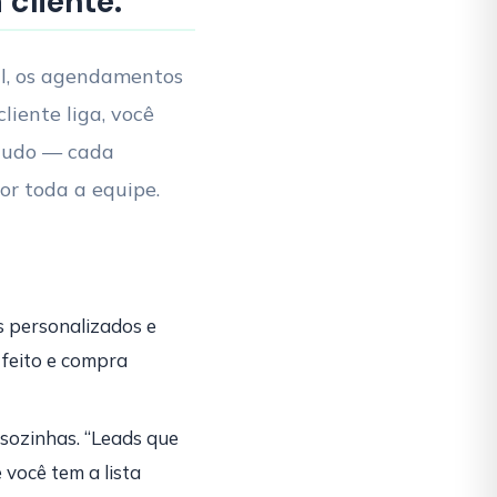
 cliente.
il, os agendamentos
iente liga, você
 tudo — cada
or toda a equipe.
s personalizados e
feito e compra
 sozinhas. “Leads que
você tem a lista