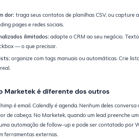
m dor:
traga seus contatos de planilhas CSV, ou capture
nding pages e redes sociais.
lizados ilimitados:
adapte o CRM ao seu negócio. Texto,
kbox — o que precisar.
sts:
organize com tags manuais ou automáticas. Crie lista
real.
o Marketek é diferente dos outros
chimp é email. Calendly é agenda. Nenhum deles conversa
dor de cabeça. No Marketek, quando um lead preenche um f
 uma automação de follow-up e pode ser contatado por
m ferramentas externas.