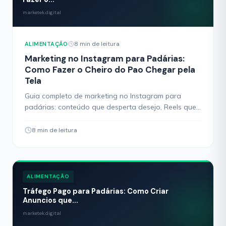
marketek.digital
8 min de leitura
ALIMENTAÇÃO
Marketing no Instagram para Padárias:
Como Fazer o Cheiro do Pao Chegar pela
Tela
Guia completo de marketing no Instagram para
padárias: conteúdo que desperta desejo, Reels que
viralizam e estratégias para transformar seguidores
em clientes.
8 min de leitura
ALIMENTAÇÃO
Tráfego Pago para Padárias: Como Criar
Anuncios que...
marketek.digital