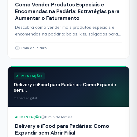
Como Vender Produtos Especiais e
Encomendas na Padária: Estratégias para
Aumentar o Faturamento
Descubra como vender mais produtos especiais e
encomendas na padária: bolos, kits, salgados para
festa e estratégias de upsell que aumentam o
faturamento.
8 min de leitura
ALIMENTAÇÃO
Delivery e iFood para Padárias: Como Expandir
sem...
marketek.digital
8 min de leitura
ALIMENTAÇÃO
Delivery e iFood para Padárias: Como
Expandir sem Abrir Filial