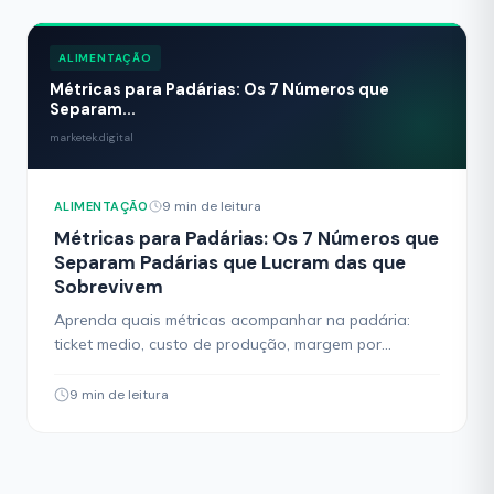
ALIMENTAÇÃO
Métricas para Padárias: Os 7 Números que
Separam...
marketek.digital
9 min de leitura
ALIMENTAÇÃO
Métricas para Padárias: Os 7 Números que
Separam Padárias que Lucram das que
Sobrevivem
Aprenda quais métricas acompanhar na padária:
ticket medio, custo de produção, margem por
produto e mais. Guia pratico com formulas e
exemplos para lucrar mais.
9 min de leitura