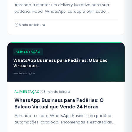
Aprenda a montar um delivery lucrativo para sua
padária: iFood, WhatsApp, cardapio otimizado,
embalagem e logística. Guia completo para expandir
vendas.
8 min de leitura
ALIMENTAÇÃO
WhatsApp Business para Padárias: O Balcao
Virtual que...
marketek.digital
8 min de leitura
ALIMENTAÇÃO
WhatsApp Business para Padárias: O
Balcao Virtual que Vende 24 Horas
Aprenda a usar o WhatsApp Business na padária:
automações, catalogo, encomendas e estratégias
para vender mais e fidelizar clientes. Guia pratico.