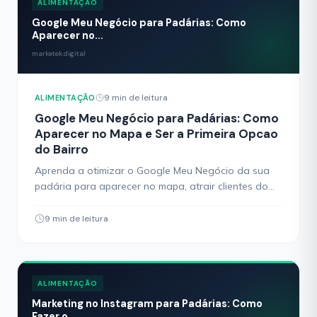
ALIMENTAÇÃO
Google Meu Negócio para Padárias: Como
Aparecer no...
marketek.digital
9 min de leitura
ALIMENTAÇÃO
Google Meu Negócio para Padárias: Como
Aparecer no Mapa e Ser a Primeira Opcao
do Bairro
Aprenda a otimizar o Google Meu Negócio da sua
padária para aparecer no mapa, atrair clientes do
bairro e dominar as buscas locais. Guia pratico com
passo a passo.
9 min de leitura
ALIMENTAÇÃO
Marketing no Instagram para Padárias: Como
Fazer o...