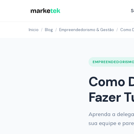
S
Inicio
/
Blog
/
Empreendedorismo & Gestão
/
Como De
EMPREENDEDORISMO
Como De
Fazer T
Aprenda a delegar 
sua equipe e pare