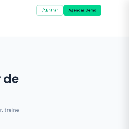
Entrar
Agendar Demo
r de
, treine