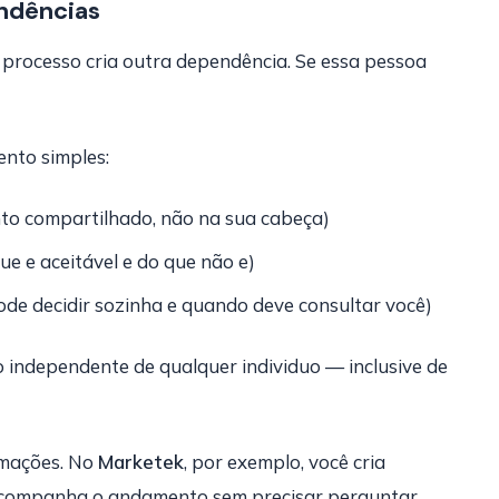
endências
rocesso cria outra dependência. Se essa pessoa
ento simples:
o compartilhado, não na sua cabeça)
e e aceitável e do que não e)
de decidir sozinha e quando deve consultar você)
io independente de qualquer individuo — inclusive de
rmações. No
Marketek
, por exemplo, você cria
e acompanha o andamento sem precisar perguntar