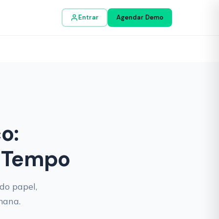
Entrar
Agendar Demo
o:
r Tempo
do papel,
mana.