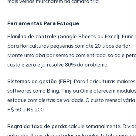
mais velhas murcharem na camara fria.
Ferramentas Para Estoque
Planilha de controle (Google Sheets ou Excel):
Funci
para floriculturas pequenas com ate 20 tipos de flor.
Monte uma aba por semana com entrada, saida e perd
custo e zero e ja resolve 80% do problema.
Sistemas de gestão (ERP):
Para floriculturas maiores
softwares como Bling, Tiny ou Omie oferecem modulo
estoque com alertas de validade. O custo mensal vária
R$ 50 a R$ 200.
Regra da taxa de perda:
calcule semanalmente. Divid
valor das flores descartadas pelo valor total comprado