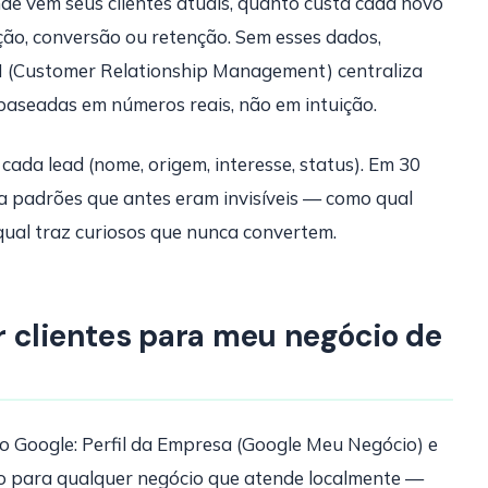
de vêm seus clientes atuais, quanto custa cada novo
ção, conversão ou retenção. Sem esses dados,
M (Customer Relationship Management) centraliza
baseadas em números reais, não em intuição.
cada lead (nome, origem, interesse, status). Em 30
ca padrões que antes eram invisíveis — como qual
qual traz curiosos que nunca convertem.
 clientes para meu negócio de
o Google: Perfil da Empresa (Google Meu Negócio) e
rio para qualquer negócio que atende localmente —