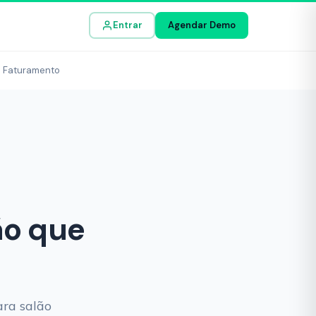
Entrar
Agendar Demo
o Faturamento
ão que
ara salão