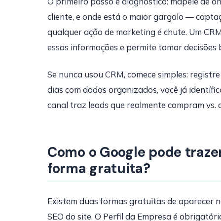
O primeiro passo é diagnóstico: mapeie de on
cliente, e onde está o maior gargalo — capta
qualquer ação de marketing é chute. Um CR
essas informações e permite tomar decisões 
Se nunca usou CRM, comece simples: registre 
dias com dados organizados, você já identífi
canal traz leads que realmente compram vs. 
Como o Google pode trazer
forma gratuita?
Existem duas formas gratuitas de aparecer n
SEO do site. O Perfil da Empresa é obrigató