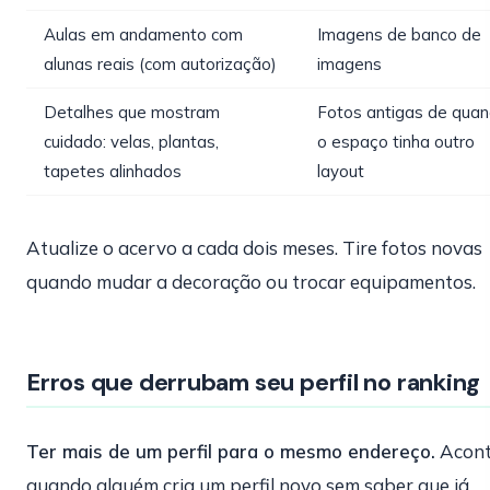
Aulas em andamento com
Imagens de banco de
alunas reais (com autorização)
imagens
Detalhes que mostram
Fotos antigas de qua
cuidado: velas, plantas,
o espaço tinha outro
tapetes alinhados
layout
Atualize o acervo a cada dois meses. Tire fotos novas
quando mudar a decoração ou trocar equipamentos.
Erros que derrubam seu perfil no ranking
Ter mais de um perfil para o mesmo endereço.
Acont
quando alguém cria um perfil novo sem saber que já