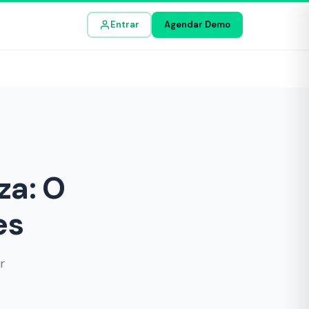
Entrar
Agendar Demo
za: O
es
r