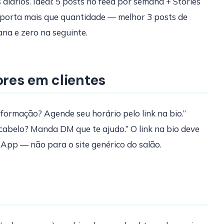
diários. Ideal: 5 posts no feed por semana + Stories
importa mais que quantidade — melhor 3 posts de
a e zero na seguinte.
res em clientes
formação? Agende seu horário pelo link na bio.”
cabelo? Manda DM que te ajudo.” O link na bio deve
pp — não para o site genérico do salão.