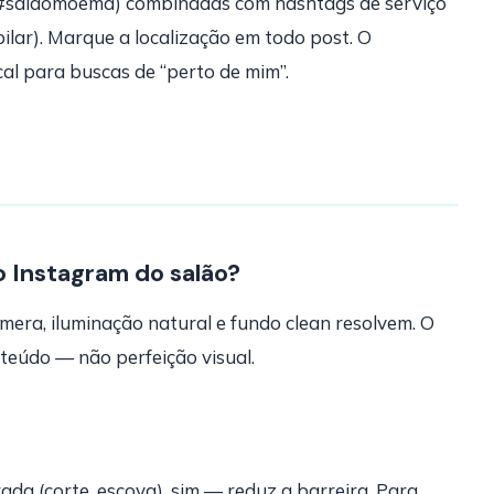
, #salaomoema) combinadas com hashtags de serviço
ilar). Marque a localização em todo post. O
al para buscas de “perto de mim”.
o Instagram do salão?
era, iluminação natural e fundo clean resolvem. O
teúdo — não perfeição visual.
ada (corte, escova), sim — reduz a barreira. Para