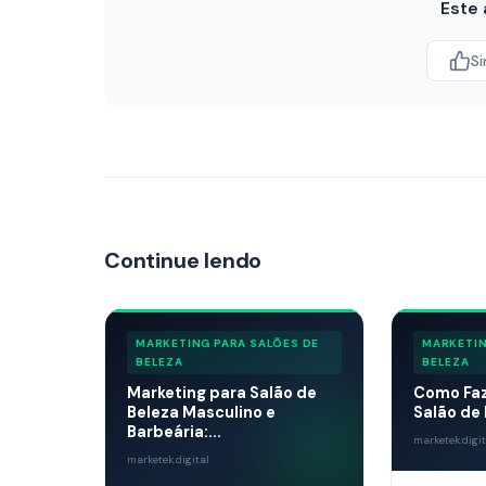
Este 
S
Continue lendo
MARKETING PARA SALÕES DE
MARKETIN
BELEZA
BELEZA
Marketing para Salão de
Como Faz
Beleza Masculino e
Salão de 
Barbeária:...
marketek.digit
marketek.digital