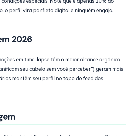
 condições especiais. Note que é apenas 10% do
o perfil vira panfleto digital e ninguém engaja.
em 2026
ações em time-lapse têm o maior alcance orgânico.
danificam seu cabelo sem você perceber”) geram mais
ários mantêm seu perfil no topo do feed dos
agem