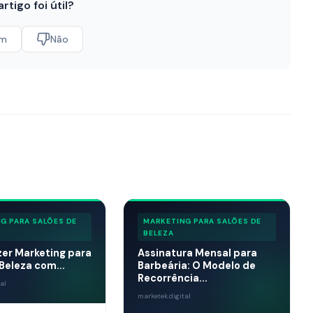
artigo foi útil?
im
Não
G PARA SALÕES DE
MARKETING PARA SALÕES DE
BELEZA
er Marketing para
Assinatura Mensal para
Beleza com...
Barbeária: O Modelo de
Recorrência...
al
marketek.digital