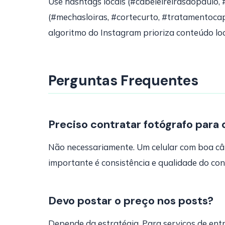
Use hashtags locais (#cabeleireirasaopaulo
(#mechasloiras, #cortecurto, #tratamentocap
algoritmo do Instagram prioriza conteúdo loc
Perguntas Frequentes
Preciso contratar fotógrafo para 
Não necessariamente. Um celular com boa câm
importante é consistência e qualidade do con
Devo postar o preço nos posts?
Depende da estratégia. Para serviços de entr