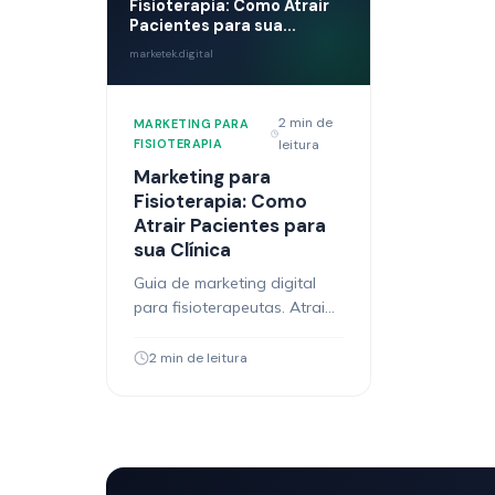
Fisioterapia: Como Atrair
Pacientes para sua...
marketek.digital
2 min de
MARKETING PARA
FISIOTERAPIA
leitura
Marketing para
Fisioterapia: Como
Atrair Pacientes para
sua Clínica
Guia de marketing digital
para fisioterapeutas. Atraia
pacientes com Google,
Instagram e automação de
2 min de leitura
agendamento.