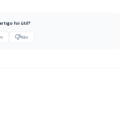
artigo foi útil?
im
Não