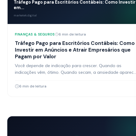
Tráfego Pago para Escritórios Contábeis: Como Investir
em...
marketek.digital
6 min de leitura
FINANÇAS & SEGUROS
Tráfego Pago para Escritórios Contábeis: Como
Investir em Anúncios e Atrair Empresários que
Pagam por Valor
Você depende de indicação para crescer. Quando as
indicações vêm, ótimo. Quando secam, a ansiedade aparece
E quando vêm, frequentemente trazem clientes que querem
“contabilidade…
6 min de leitura