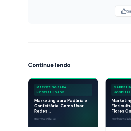
S
Continue lendo
MARKETING PARA
MARKETIN
HOSPITALIDADE
HOSPITAL
Marketing para Padária e
Marketin
Confeitária: Como Usar
Floricul
Redes...
Flores Onl
marketek.digital
marketek.digit