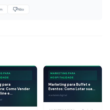
im
Não
G PARA
MARKETING PARA
IDADE
HOSPITALIDADE
g para
Marketing para Buffet e
tura: Como Vender
Eventos: Como Lotar sua...
ine e...
marketek.digital
al