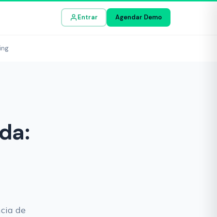
Entrar
Agendar Demo
ing
da:
cia de