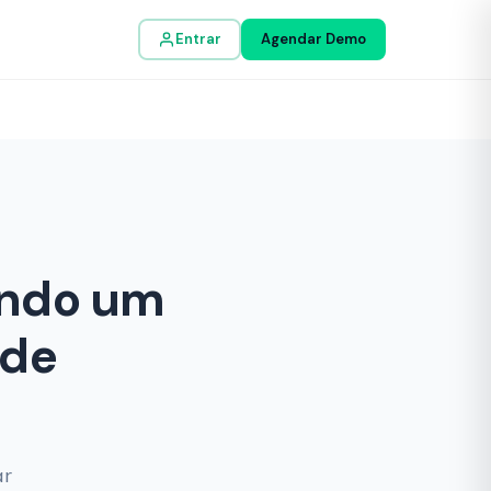
Entrar
Agendar Demo
ando um
nde
ar