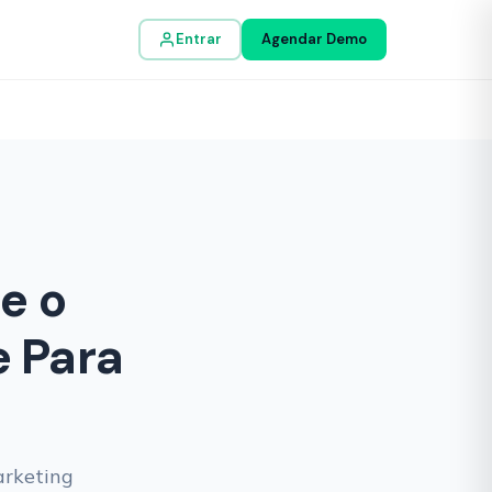
Entrar
Agendar Demo
e o
e Para
arketing