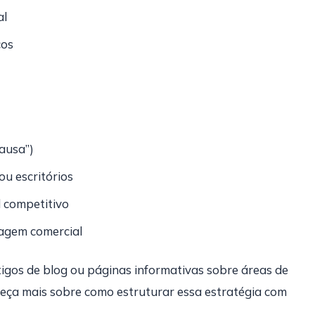
al
cos
ausa”)
u escritórios
l competitivo
uagem comercial
tigos de blog ou páginas informativas sobre áreas de
heça mais sobre como estruturar essa estratégia com