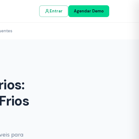
Entrar
Agendar Demo
uentes
ios:
Frios
veis para