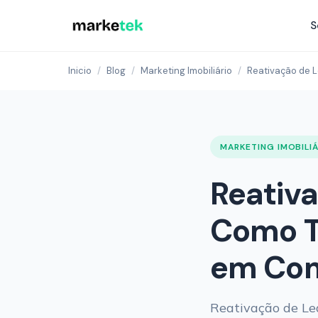
S
Inicio
/
Blog
/
Marketing Imobiliário
/
Reativação de 
MARKETING IMOBILI
Reativa
Como T
em Com
Reativação de Lea