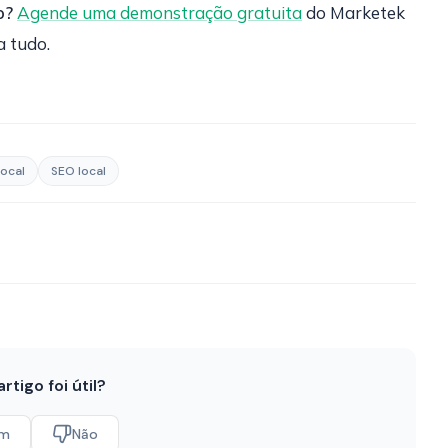
o?
Agende uma demonstração gratuita
do Marketek
a tudo.
local
SEO local
artigo foi útil?
im
Não