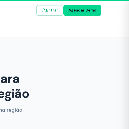
Entrar
Agendar Demo
para
egião
ma região