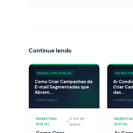
Continue lendo
MARKETING DIGITAL
MARKETIN
Como Criar Campanhas de
Ar Condi
E-mail Segmentadas que
Criar Ca
Abrem...
das...
marketek.digital
marketek.digit
5 min de
MARKETING
MARKETIN
DIGITAL
leitura
DIGITAL