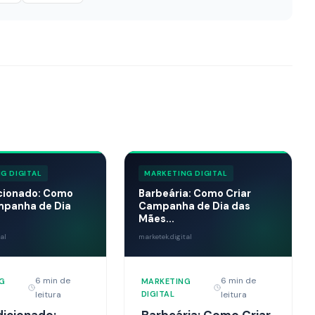
G DIGITAL
MARKETING DIGITAL
cionado: Como
Barbeária: Como Criar
mpanha de Dia
Campanha de Dia das
Mães...
al
marketek.digital
6 min de
6 min de
G
MARKETING
leitura
DIGITAL
leitura