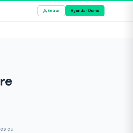
Entrar
Agendar Demo
re
as ou