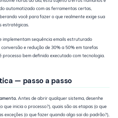
nsome horas do dia, está sujeito a erros humanos e
o automatizado com as ferramentas certas,
iberando você para fazer o que realmente exige sua
 estratégicas.
ue implementam sequência emails estruturado
 conversão e redução de 30% a 50% em tarefas
 é processo bem definido executado com tecnologia.
ica — passo a passo
ramenta.
Antes de abrir qualquer sistema, desenhe
o que inicia o processo?), quais são as etapas (o que
as exceções (o que fazer quando algo sai do padrão?),