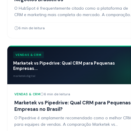
O HubSpot é frequentemente citado como a plataforma de
CRM e marketing mais completa do mercado. A comparação
Marketek vs HubSpot aparece naturalmente quando
negócios…
6 min de leitura
VENDAS & CRM
Marketek vs Pipedrive: Qual CRM para Pequenas
Empresas...
marketek.digital
6 min de leitura
VENDAS & CRM
Marketek vs Pipedrive: Qual CRM para Pequenas
Empresas no Brasil?
O Pipedrive é amplamente recomendado como o melhor CR
para equipes de vendas. A comparação Marketek vs
Pipedrive surge quando negócios brasileiros percebem que