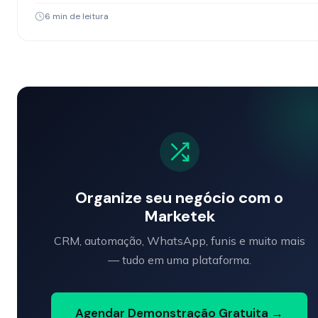
precisam…
6 min de leitura
Organize seu negócio com o
Marketek
CRM, automação, WhatsApp, funis e muito mais
— tudo em uma plataforma.
Agendar Demonstração Gratuita →