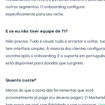
outros segmentos. O onboarding configura
especificamente para seu nicho.
E se eu não tiver equipe de TI?
Não precisa. Tudo é visual, tudo é arrastar e soltar, tu
tem interface simples. A maioria dos clientes configura
sozinha após o onboarding. E o suporte em português
está disponível para dúvidas que surgirem.
Quanto custa?
Menos do que a soma das ferramentas que você
provavelmente já paga (ou deveria pagar). O Markete
tem preço em real, sem fidelidade e sem surpresas.
Vej