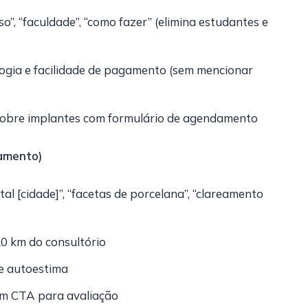
rso”, “faculdade”, “como fazer” (elimina estudantes e
logia e facilidade de pagamento (sem mencionar
 sobre implantes com formulário de agendamento
eamento)
al [cidade]”, “facetas de porcelana”, “clareamento
0 km do consultório
 e autoestima
com CTA para avaliação