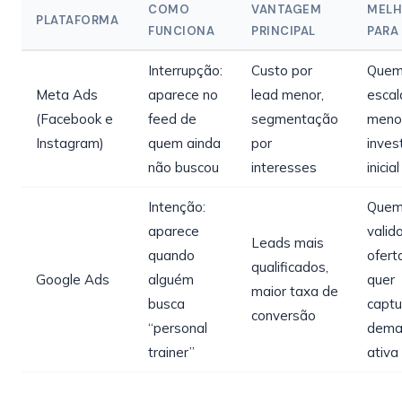
COMO
VANTAGEM
MEL
PLATAFORMA
FUNCIONA
PRINCIPAL
PARA
Interrupção:
Custo por
Quem
Meta Ads
aparece no
lead menor,
escal
(Facebook e
feed de
segmentação
meno
Instagram)
quem ainda
por
inves
não buscou
interesses
inicial
Intenção:
Quem
aparece
valid
Leads mais
quando
ofert
qualificados,
Google Ads
alguém
quer
maior taxa de
busca
captu
conversão
“personal
dema
trainer”
ativa