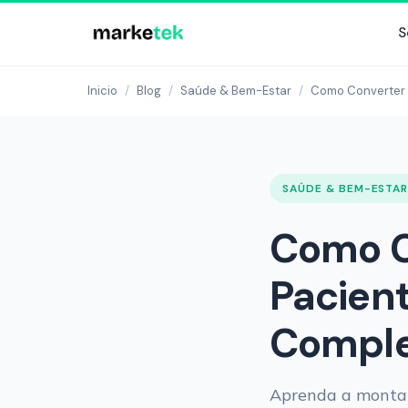
S
Inicio
/
Blog
/
Saúde & Bem-Estar
/
Como Converter S
SAÚDE & BEM-ESTA
Como C
Pacient
Complet
Aprenda a montar