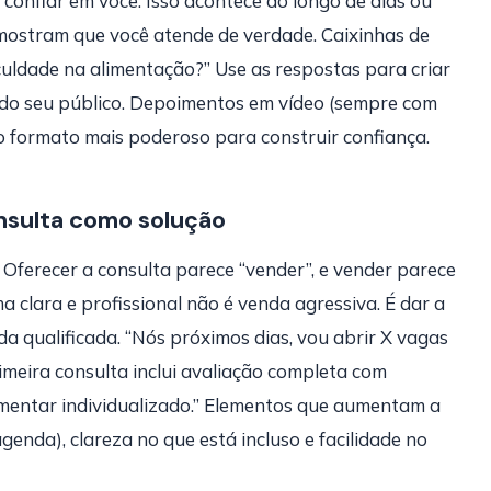
 confiar em você. Isso acontece ao longo de dias ou
 mostram que você atende de verdade. Caixinhas de
culdade na alimentação?” Use as respostas para criar
 do seu público. Depoimentos em vídeo (sempre com
o formato mais poderoso para construir confiança.
nsulta como solução
. Oferecer a consulta parece “vender”, e vender parece
a clara e profissional não é venda agressiva. É dar a
a qualificada. “Nós próximos dias, vou abrir X vagas
meira consulta inclui avaliação completa com
imentar individualizado.” Elementos que aumentam a
genda), clareza no que está incluso e facilidade no