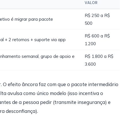
VALOR
R$ 250 a R$
etivo é migrar para pacote
500
R$ 600 a R$
ial + 2 retornos + suporte via app
1.200
hamento semanal, grupo de apoio e
R$ 1.800 a R$
3.600
 O efeito âncora faz com que o pacote intermediário
lta avulsa como único modelo (isso incentiva o
 antes de a pessoa pedir (transmite insegurança) e
ra desconfiança).