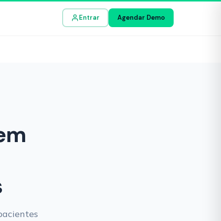
Entrar
Agendar Demo
 em
s
pacientes