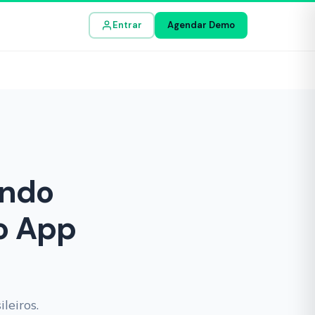
Entrar
Agendar Demo
ando
do App
leiros.