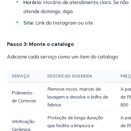
Horário:
Horário de atendimento claro. Se não
atende domingo, diga.
Site:
Link do Instagram ou site
Passo 3: Monte o catalogo
Adicione cada serviço como um item do catalogo:
SERVIÇO
DESCRICAO SUGERIDA
PRE
Remove riscos, marcas de
A par
Polimento
lavagem e devolve o brilho de
de R
de Correcao
fabrica
800
Proteção de longa duração
A par
Vitrificação
que facilita a limpeza e
de R
Cerâmica