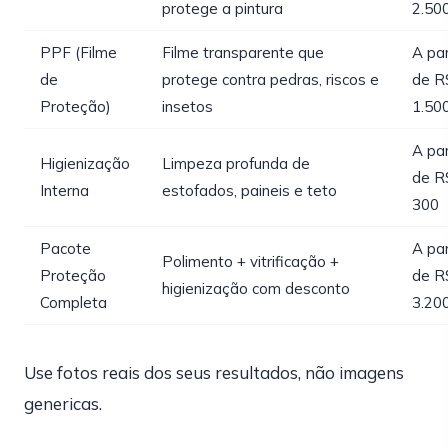
protege a pintura
2.50
PPF (Filme
Filme transparente que
A par
de
protege contra pedras, riscos e
de R
Proteção)
insetos
1.50
A par
Higienização
Limpeza profunda de
de R
Interna
estofados, paineis e teto
300
Pacote
A par
Polimento + vitrificação +
Proteção
de R
higienização com desconto
Completa
3.20
Use fotos reais dos seus resultados, não imagens
genericas.