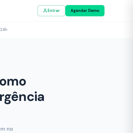
Entrar
Agendar Demo
 24h
Como
rgência
am na