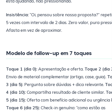
está ajudando, não pressionando.
Insistência:
“Oi, pensou sobre nossa proposta?” repet
5 vezes com intervalo de 2 dias. Zero valor, pura press
Afasta em vez de aproximar.
Modelo de follow-up em 7 toques
Toque 1 (dia 0):
Apresentação e oferta.
Toque 2 (dia 2
Envio de material complementar (artigo, case, guia).
T
3 (dia 5):
Pergunta sobre dúvidas + dica relevante.
To
4 (dia 10):
Compartilha resultado de cliente similar.
To
5 (dia 15):
Oferta com benefício adicional ou urgência l
Toque 6 (dia 25):
Check-in genuíno: “como estão as