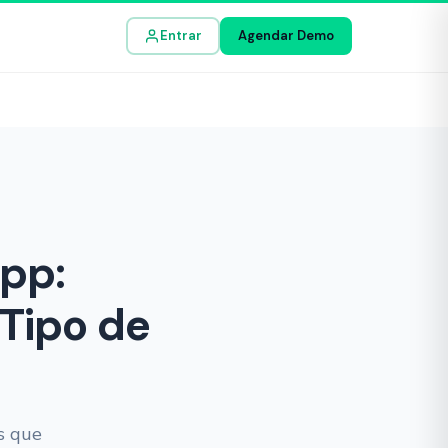
Entrar
Agendar Demo
pp:
Tipo de
s que