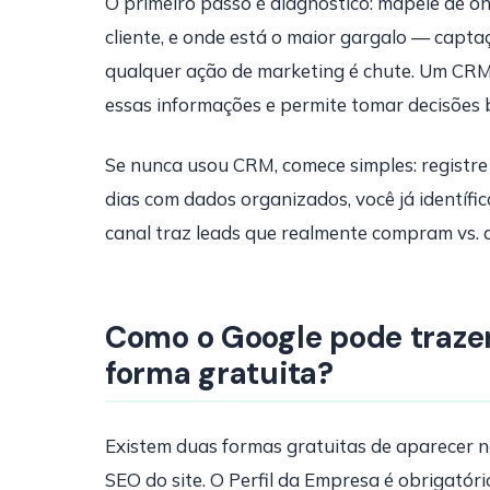
O primeiro passo é diagnóstico: mapeie de on
cliente, e onde está o maior gargalo — capta
qualquer ação de marketing é chute. Um CR
essas informações e permite tomar decisões 
Se nunca usou CRM, comece simples: registre 
dias com dados organizados, você já identífi
canal traz leads que realmente compram vs. 
Como o Google pode trazer
forma gratuita?
Existem duas formas gratuitas de aparecer n
SEO do site. O Perfil da Empresa é obrigató