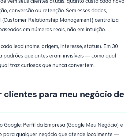
de vêm seus clientes atuais, quanto custa cada novo
ção, conversão ou retenção. Sem esses dados,
M (Customer Relationship Management) centraliza
baseadas em números reais, não em intuição.
cada lead (nome, origem, interesse, status). Em 30
ca padrões que antes eram invisíveis — como qual
qual traz curiosos que nunca convertem.
 clientes para meu negócio de
o Google: Perfil da Empresa (Google Meu Negócio) e
rio para qualquer negócio que atende localmente —