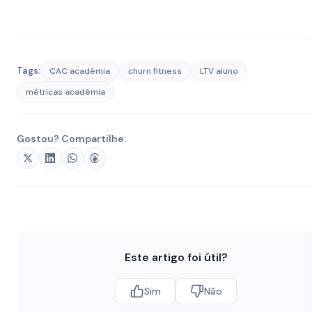
Tags:
CAC acadêmia
churn fitness
LTV aluno
métricas acadêmia
Gostou? Compartilhe:
Este artigo foi útil?
Sim
Não