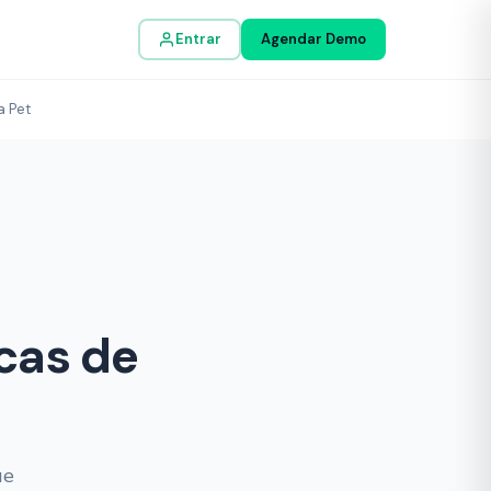
Entrar
Agendar Demo
a Pet
cas de
ue