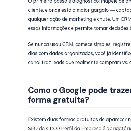
O primeiro passo é diagnóstico: mapeie de on
cliente, e onde está o maior gargalo — capta
qualquer ação de marketing é chute. Um CR
essas informações e permite tomar decisões 
Se nunca usou CRM, comece simples: registre 
dias com dados organizados, você já identífi
canal traz leads que realmente compram vs. 
Como o Google pode trazer
forma gratuita?
Existem duas formas gratuitas de aparecer n
SEO do site. O Perfil da Empresa é obrigató