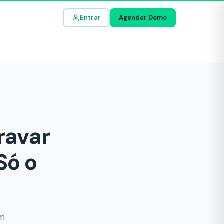
Entrar
Agendar Demo
ravar
Só o
em