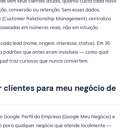
de vêm seus clientes atuais, quanto custa cada novo
ção, conversão ou retenção. Sem esses dados,
M (Customer Relationship Management) centraliza
baseadas em números reais, não em intuição.
cada lead (nome, origem, interesse, status). Em 30
ca padrões que antes eram invisíveis — como qual
qual traz curiosos que nunca convertem.
 clientes para meu negócio de
o Google: Perfil da Empresa (Google Meu Negócio) e
rio para qualquer negócio que atende localmente —