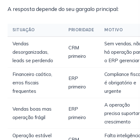
A resposta depende do seu gargalo principal:
SITUAÇÃO
PRIORIDADE
MOTIVO
Vendas
Sem vendas, nã
CRM
desorganizadas,
há operação pa
primeiro
leads se perdendo
o ERP gerenciar
Financeiro caótico,
Compliance fisca
ERP
erros fiscais
é obrigatório e
primeiro
frequentes
urgente
A operação
Vendas boas mas
ERP
precisa suportar
operação frágil
primeiro
crescimento
Operação estável
Falta inteligênci
CRM