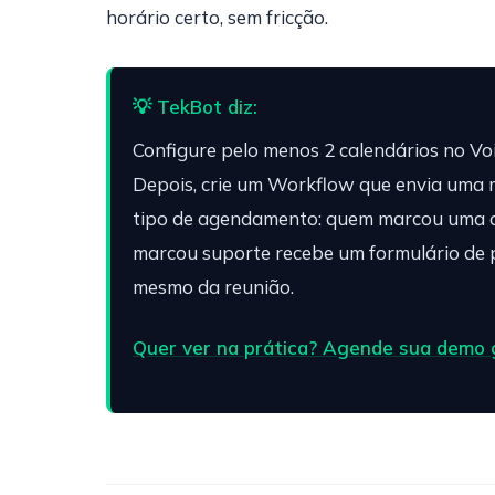
horário certo, sem fricção.
💡 TekBot diz:
Configure pelo menos 2 calendários no Vo
Depois, crie um Workflow que envia um
tipo de agendamento: quem marcou uma 
marcou suporte recebe um formulário de p
mesmo da reunião.
Quer ver na prática? Agende sua demo 