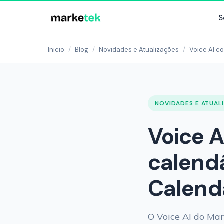
S
Inicio
/
Blog
/
Novidades e Atualizações
/
Voice AI c
NOVIDADES E ATUAL
Voice 
calend
Calend
O Voice AI do Ma