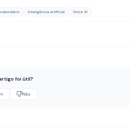
calendário
inteligência artificial
Voice AI
artigo foi útil?
im
Não