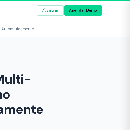
Entrar
Agendar Demo
o, Automaticamente
ulti-
no
camente